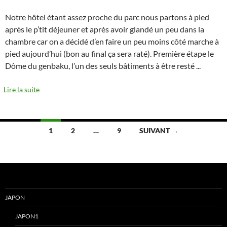
Notre hôtel étant assez proche du parc nous partons à pied
après le p’tit déjeuner et après avoir glandé un peu dans la
chambre car on a décidé d’en faire un peu moins côté marche à
pied aujourd’hui (bon au final ça sera raté). Première étape le
Dôme du genbaku, l’un des seuls bâtiments à être resté
...
Lire la suite
Navigation
1
2
…
9
SUIVANT →
des
articles
JAPON
JAPON1