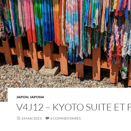
JAPON
,
JAPON4
V4J12 – KYOTO SUITE ET F
24 MAI 2023
6 COMMENTAIRES