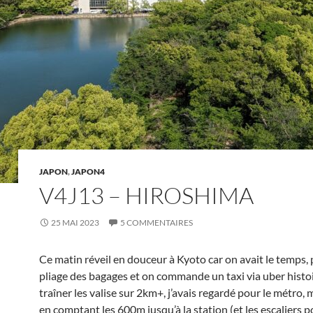
JAPON
,
JAPON4
V4J13 – HIROSHIMA
25 MAI 2023
5 COMMENTAIRES
Ce matin réveil en douceur à Kyoto car on avait le temps, p’
pliage des bagages et on commande un taxi via uber histo
traîner les valise sur 2km+, j’avais regardé pour le métro, m
en comptant les 600m jusqu’à la station (et les escaliers p