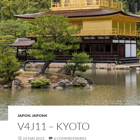
JAPON
,
JAPON4
V4J11 – KYOTO
23 MAI 2023
6 COMMENTAIRES