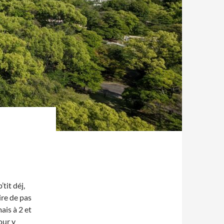
tit déj,
ire de pas
ais à 2 et
our y