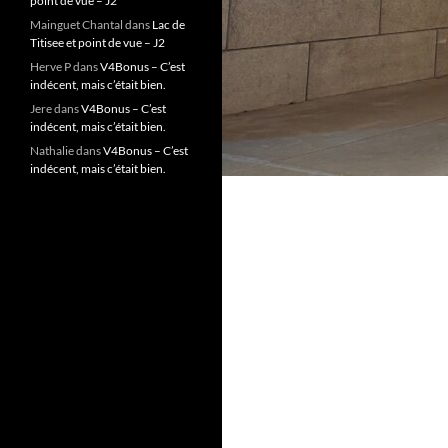
point de vue – J2
Mainguet Chantal
dans
Lac de
Titisee et point de vue – J2
Herve P
dans
V4Bonus – C’est
indécent, mais c’était bien.
Jere
dans
V4Bonus – C’est
indécent, mais c’était bien.
Nathalie
dans
V4Bonus – C’est
indécent, mais c’était bien.