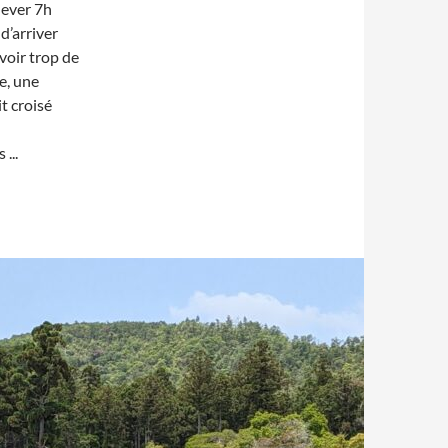
lever 7h
d’arriver
voir trop de
e, une
t croisé
es
...