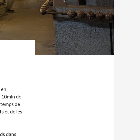
e en
, 10min de
e temps de
s et de les
ieds dans