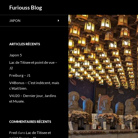
Recherche
Furiouss Blog
Aller
JAPON
au
contenu
ARTICLES RÉCENTS
Japon 5
Lac de Titisee et point de vue –
J2
Freiburg – J1
V4Bonus – C’est indécent, mais
c’était bien.
V4J20 – Dernier jour, Jardins
et Musée.
COMMENTAIRES RÉCENTS
Fred
dans
Lac de Titisee et