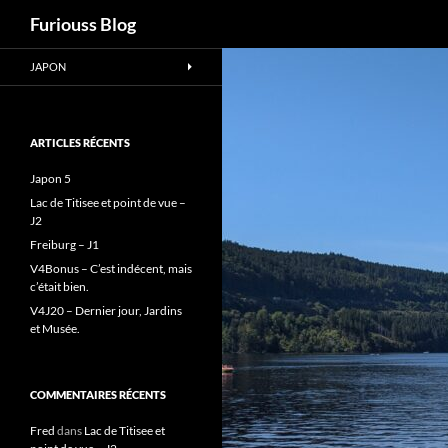
Recherche
Furiouss Blog
Aller
JAPON
au
contenu
ARTICLES RÉCENTS
Japon 5
Lac de Titisee et point de vue –
J2
Freiburg – J1
V4Bonus – C’est indécent, mais
c’était bien.
V4J20 – Dernier jour, Jardins
et Musée.
COMMENTAIRES RÉCENTS
Fred
dans
Lac de Titisee et