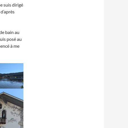
e suis dirigé
 d’après
 de bain au
suis posé au
mmencé à me