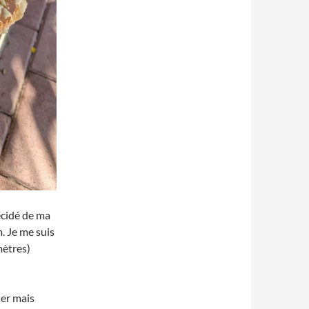
écidé de ma
. Je me suis
mètres)
ner mais