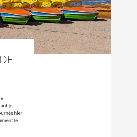
 DE
de
ant je
ournée hier
blement le