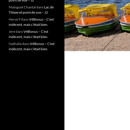
point de vue – J2
Mainguet Chantal
dans
Lac de
Titisee et point de vue – J2
Herve P
dans
V4Bonus – C’est
indécent, mais c’était bien.
Jere
dans
V4Bonus – C’est
indécent, mais c’était bien.
Nathalie
dans
V4Bonus – C’est
indécent, mais c’était bien.