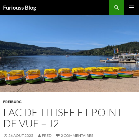
Aller
Recherche
Furiouss Blog
au
MENU
contenu
PRINCI
FREIBURG
LAC DE TITISEE ET POINT
DE VUE – J2
26 AOÛT 2025
FRED
2 COMMENTAIRES