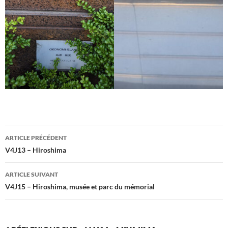
Navigation
ARTICLE PRÉCÉDENT
des
V4J13 – Hiroshima
articles
ARTICLE SUIVANT
V4J15 – Hiroshima, musée et parc du mémorial