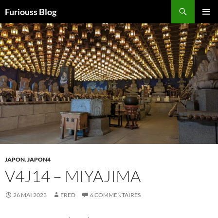
Aller
Recherche
Furiouss Blog
au
MENU
contenu
PRINCI
JAPON
,
JAPON4
V4J14 – MIYAJIMA
26 MAI 2023
FRED
6 COMMENTAIRES