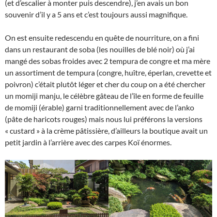
(et d’escalier à monter puis descendre), j’en avais un bon
souvenir d’il y a 5 ans et c’est toujours aussi magnifique.
On est ensuite redescendu en quête de nourriture, on a fini
dans un restaurant de soba (les nouilles de blé noir) où j’ai
mangé des sobas froides avec 2 tempura de congre et ma mère
un assortiment de tempura (congre, huître, éperlan, crevette et
poivron) c’était plutôt léger et cher du coup on a été chercher
un momiji manju, le célèbre gâteau de l’île en forme de feuille
de momiji (érable) garni traditionnellement avec de l’anko
(pâte de haricots rouges) mais nous lui préférons la versions
« custard » à la crème pâtissière, d’ailleurs la boutique avait un
petit jardin à l’arrière avec des carpes Koï énormes.