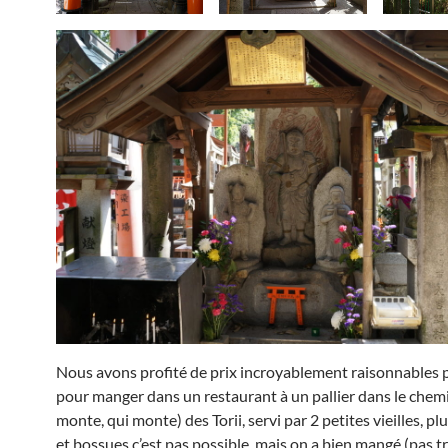
Nous avons profité de prix incroyablement raisonnables p
pour manger dans un restaurant à un pallier dans le chemi
monte, qui monte) des Torii, servi par 2 petites vieilles, p
et bossues c’est pas possible, mais on a bien mangé (pas t