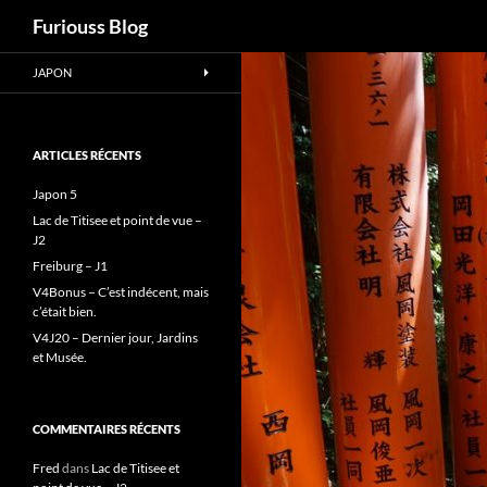
Recherche
Furiouss Blog
Aller
JAPON
au
contenu
ARTICLES RÉCENTS
Japon 5
Lac de Titisee et point de vue –
J2
Freiburg – J1
V4Bonus – C’est indécent, mais
c’était bien.
V4J20 – Dernier jour, Jardins
et Musée.
COMMENTAIRES RÉCENTS
Fred
dans
Lac de Titisee et