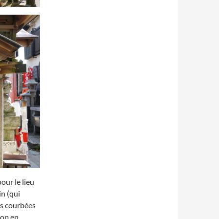
our le lieu
n (qui
lus courbées
rop en