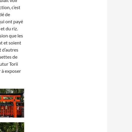
ulait voir
tion, c’est
dé de
qui ont payé
et du riz.
sion que les
nt et soient
t d’autres
uettes de
utur Torii
 à exposer