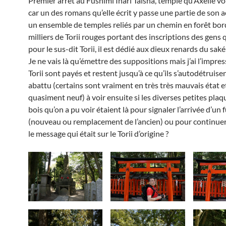
Premier arrêt au Fushimi Inari Taisha, temple qu’Axelle vo
car un des romans qu’elle écrit y passe une partie de son ac
un ensemble de temples reliés par un chemin en forêt bor
milliers de Torii rouges portant des inscriptions des gens 
pour le sus-dit Torii, il est dédié aux dieux renards du saké 
Je ne vais là qu’émettre des suppositions mais j’ai l’impres
Torii sont payés et restent jusqu’à ce qu’ils s’autodétruise
abattu (certains sont vraiment en très très mauvais état e
quasiment neuf) à voir ensuite si les diverses petites plaq
bois qu’on a pu voir étaient là pour signaler l’arrivée d’un f
(nouveau ou remplacement de l’ancien) ou pour continuer
le message qui était sur le Torii d’origine ?