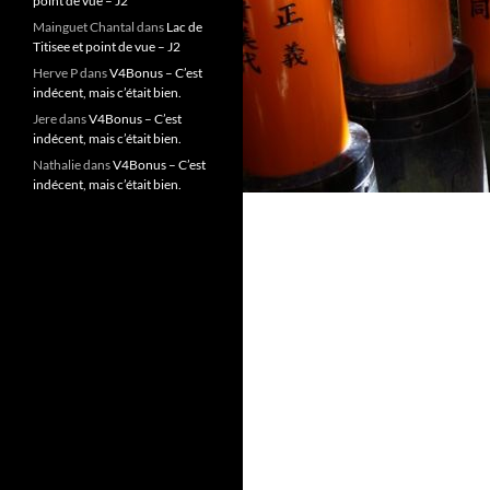
point de vue – J2
Mainguet Chantal
dans
Lac de
Titisee et point de vue – J2
Herve P
dans
V4Bonus – C’est
indécent, mais c’était bien.
Jere
dans
V4Bonus – C’est
indécent, mais c’était bien.
Nathalie
dans
V4Bonus – C’est
indécent, mais c’était bien.