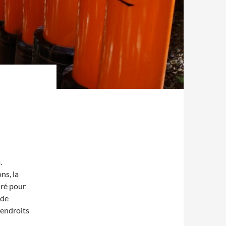
E
.
ns, la
iré pour
 de
 endroits