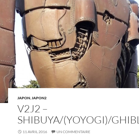
JAPON
,
JAPON2
V2J2 –
SHIBUYA/(YOYOGI)/GHIB
11 AVRIL 2016
UN COMMENTAIRE