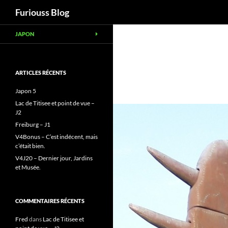
Recherche
Furiouss Blog
Aller
JAPON
au
contenu
ARTICLES RÉCENTS
Japon 5
Lac de Titisee et point de vue –
J2
Freiburg – J1
V4Bonus – C’est indécent, mais
c’était bien.
V4J20 – Dernier jour, Jardins
et Musée.
COMMENTAIRES RÉCENTS
Fred
dans
Lac de Titisee et