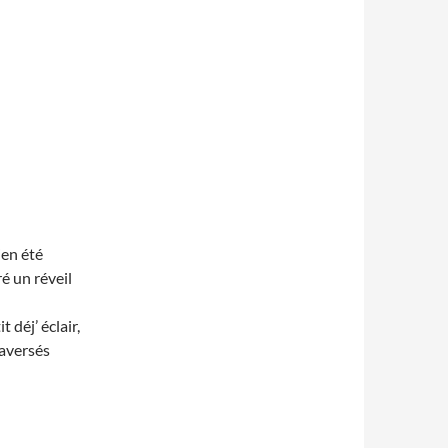
ien été
é un réveil
 déj’ éclair,
raversés