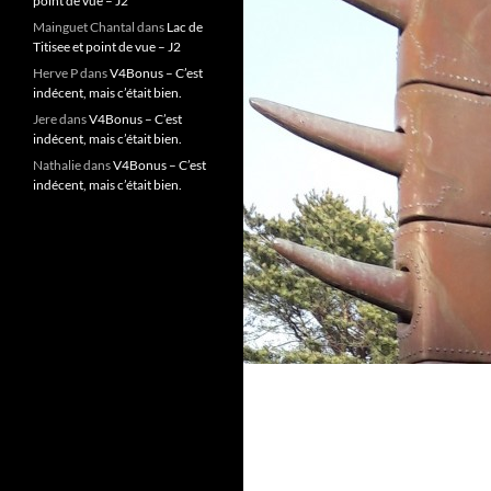
point de vue – J2
Mainguet Chantal
dans
Lac de
Titisee et point de vue – J2
Herve P
dans
V4Bonus – C’est
indécent, mais c’était bien.
Jere
dans
V4Bonus – C’est
indécent, mais c’était bien.
Nathalie
dans
V4Bonus – C’est
indécent, mais c’était bien.