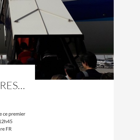
IRES…
de ce premier
t 12h45
ure FR