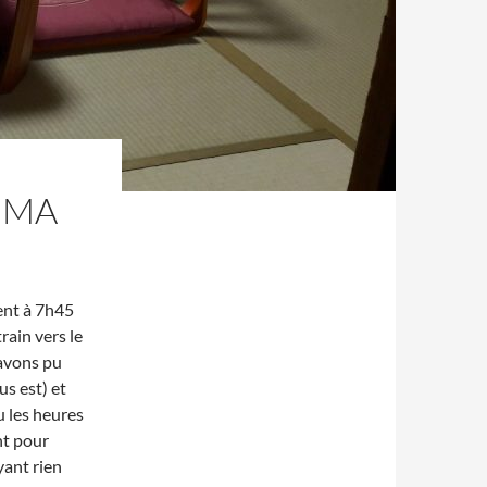
IMA
ent à 7h45
rain vers le
 avons pu
us est) et
u les heures
nt pour
yant rien