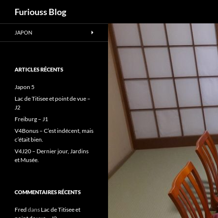
Recherche
Furiouss Blog
Aller
JAPON
au
contenu
ARTICLES RÉCENTS
Japon 5
Lac de Titisee et point de vue –
J2
Freiburg – J1
V4Bonus – C’est indécent, mais
c’était bien.
V4J20 – Dernier jour, Jardins
et Musée.
COMMENTAIRES RÉCENTS
Fred
dans
Lac de Titisee et