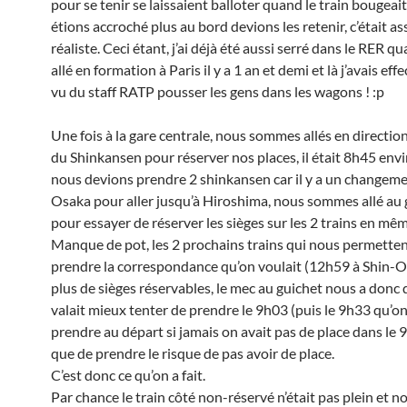
pour se tenir se laissaient balloter quand le train bougeai
étions accroché plus au bord devions les retenir, c’était as
réaliste. Ceci étant, j’ai déjà été aussi serré dans le RER qu
allé en formation à Paris il y a 1 an et demi et là j’avais ef
vu du staff RATP pousser les gens dans les wagons ! :p
Une fois à la gare centrale, nous sommes allés en directio
du Shinkansen pour réserver nos places, il était 8h45 en
nous devions prendre 2 shinkansen car il y a un changeme
Osaka pour aller jusqu’à Hiroshima, nous sommes allé au 
pour essayer de réserver les sièges sur les 2 trains en mê
Manque de pot, les 2 prochains trains qui nous permetten
prendre la correspondance qu’on voulait (12h59 à Shin-O
plus de sièges réservables, le mec au guichet nous a donc d
valait mieux tenter de prendre le 9h03 (puis le 9h33 qu’on
prendre au départ si jamais on avait pas de place dans le 
que de prendre le risque de pas avoir de place.
C’est donc ce qu’on a fait.
Par chance le train côté non-réservé n’était pas plein et 