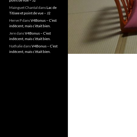
point de vue – J2
Mainguet Chantal
dans
Lac de
Titisee et point de vue – J2
Herve P
dans
V4Bonus – C’est
indécent, mais c’était bien.
Jere
dans
V4Bonus – C’est
indécent, mais c’était bien.
Nathalie
dans
V4Bonus – C’est
indécent, mais c’était bien.