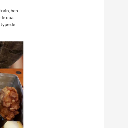
train, ben
 le quai
 type de