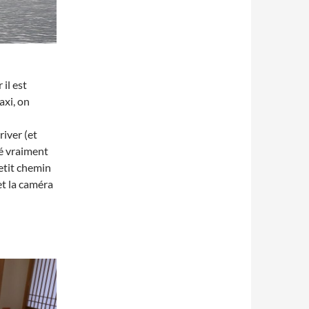
 il est
axi, on
river (et
sé vraiment
petit chemin
et la caméra