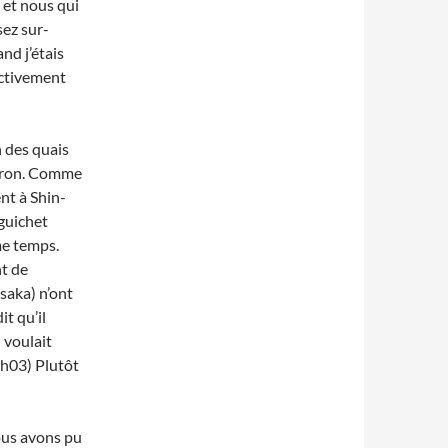
t et nous qui
sez sur-
and j’étais
fectivement
n des quais
viron. Comme
nt à Shin-
guichet
me temps.
t de
saka) n’ont
it qu’il
 voulait
9h03) Plutôt
nous avons pu