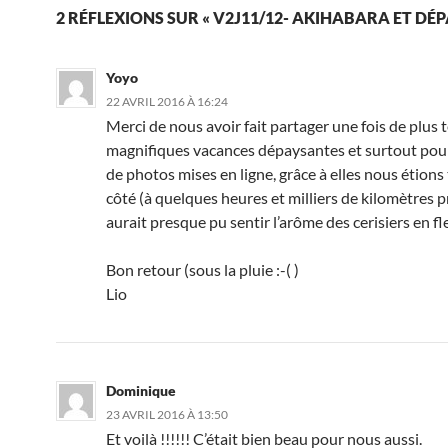
2 RÉFLEXIONS SUR « V2J11/12- AKIHABARA ET DÉP
Yoyo
22 AVRIL 2016 À 16:24
Merci de nous avoir fait partager une fois de plus 
magnifiques vacances dépaysantes et surtout pour
de photos mises en ligne, grâce à elles nous étions 
côté (à quelques heures et milliers de kilomètres p
aurait presque pu sentir l’arôme des cerisiers en fl
Bon retour (sous la pluie :-( )
Lio
Dominique
23 AVRIL 2016 À 13:50
Et voilà !!!!!! C’était bien beau pour nous aussi.