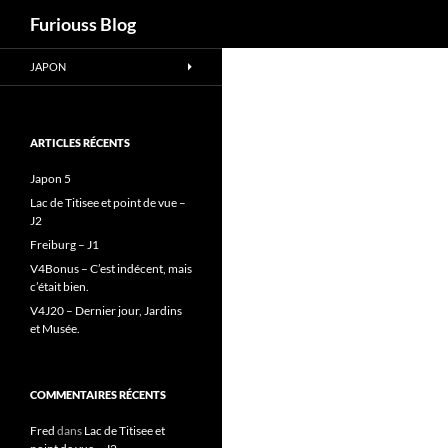
Recherche
Furiouss Blog
Aller
JAPON
au
contenu
ARTICLES RÉCENTS
Japon 5
Lac de Titisee et point de vue –
J2
Freiburg – J1
V4Bonus – C’est indécent, mais
c’était bien.
V4J20 – Dernier jour, Jardins
et Musée.
COMMENTAIRES RÉCENTS
Fred
dans
Lac de Titisee et