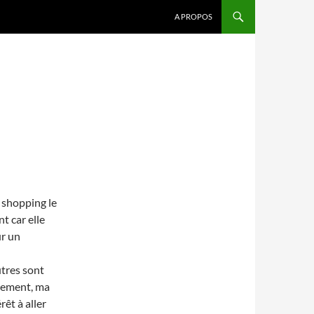
A PROPOS
du shopping le
t car elle
ur un
tres sont
rtement, ma
rêt à aller