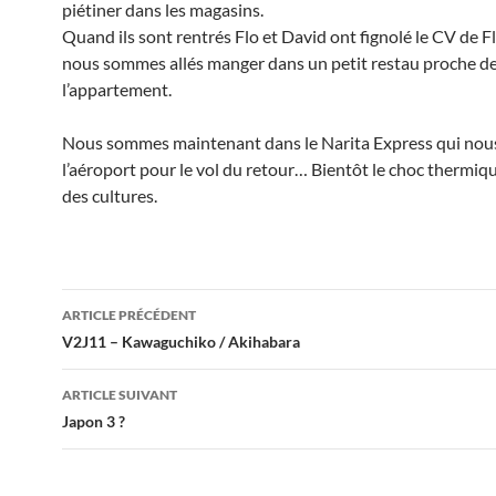
piétiner dans les magasins.
Quand ils sont rentrés Flo et David ont fignolé le CV de F
nous sommes allés manger dans un petit restau proche d
l’appartement.
Nous sommes maintenant dans le Narita Express qui nou
l’aéroport pour le vol du retour… Bientôt le choc thermiqu
des cultures.
Navigation
ARTICLE PRÉCÉDENT
des
V2J11 – Kawaguchiko / Akihabara
articles
ARTICLE SUIVANT
Japon 3 ?