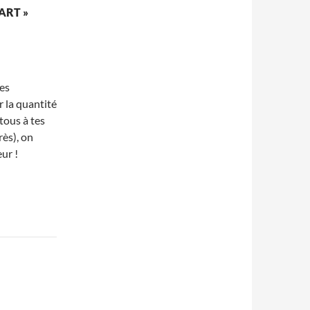
ART »
tes
 la quantité
tous à tes
rès), on
eur !