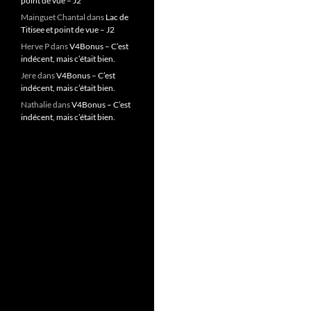
point de vue – J2
Mainguet Chantal
dans
Lac de
Titisee et point de vue – J2
Herve P
dans
V4Bonus – C’est
indécent, mais c’était bien.
Jere
dans
V4Bonus – C’est
indécent, mais c’était bien.
Nathalie
dans
V4Bonus – C’est
indécent, mais c’était bien.