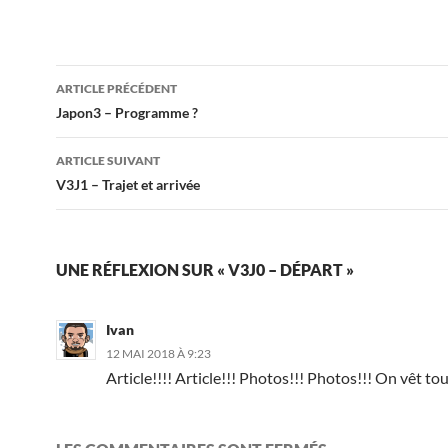
Navigation
ARTICLE PRÉCÉDENT
des
Japon3 – Programme ?
articles
ARTICLE SUIVANT
V3J1 – Trajet et arrivée
UNE RÉFLEXION SUR « V3J0 – DÉPART »
Ivan
12 MAI 2018 À 9:23
Article!!!! Article!!! Photos!!! Photos!!! On vêt tou