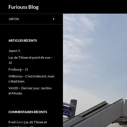
Recherche
Furiouss Blog
Aller
JAPON
au
contenu
ARTICLES RÉCENTS
Japon 5
Lac de Titisee et point de vue –
J2
Freiburg – J1
V4Bonus – C’est indécent, mais
c’était bien.
V4J20 – Dernier jour, Jardins
et Musée.
COMMENTAIRES RÉCENTS
Fred
dans
Lac de Titisee et