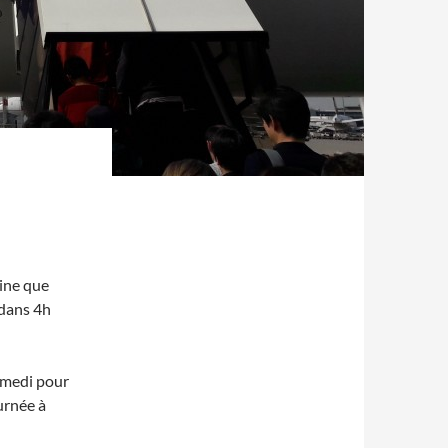
bine que
, dans 4h
amedi pour
urnée à