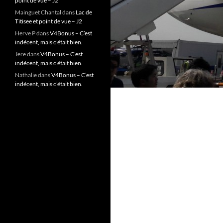
point de vue – J2
Mainguet Chantal
dans
Lac de
Titisee et point de vue – J2
Herve P
dans
V4Bonus – C’est
indécent, mais c’était bien.
Jere
dans
V4Bonus – C’est
indécent, mais c’était bien.
Nathalie
dans
V4Bonus – C’est
indécent, mais c’était bien.