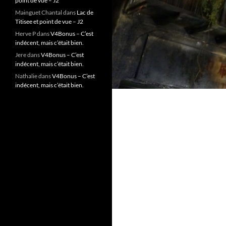
point de vue – J2
Mainguet Chantal
dans
Lac de
Titisee et point de vue – J2
Herve P
dans
V4Bonus – C’est
indécent, mais c’était bien.
Jere
dans
V4Bonus – C’est
indécent, mais c’était bien.
Nathalie
dans
V4Bonus – C’est
indécent, mais c’était bien.