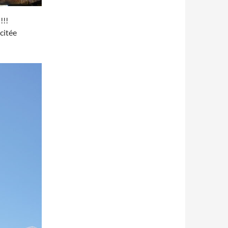
!!!
citée