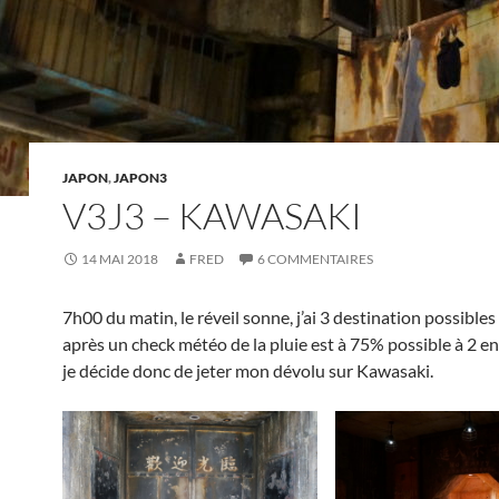
JAPON
,
JAPON3
V3J3 – KAWASAKI
14 MAI 2018
FRED
6 COMMENTAIRES
7h00 du matin, le réveil sonne, j’ai 3 destination possibles
après un check météo de la pluie est à 75% possible à 2 en
je décide donc de jeter mon dévolu sur Kawasaki.