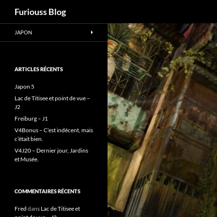
Recherche
Furiouss Blog
Aller
JAPON
au
contenu
ARTICLES RÉCENTS
Japon 5
Lac de Titisee et point de vue –
J2
Freiburg – J1
V4Bonus – C’est indécent, mais
c’était bien.
V4J20 – Dernier jour, Jardins
et Musée.
COMMENTAIRES RÉCENTS
Fred
dans
Lac de Titisee et