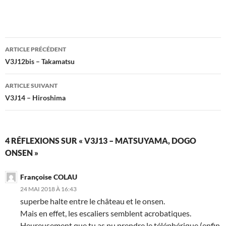
Navigation
ARTICLE PRÉCÉDENT
des
V3J12bis – Takamatsu
articles
ARTICLE SUIVANT
V3J14 – Hiroshima
4 RÉFLEXIONS SUR « V3J13 – MATSUYAMA, DOGO
ONSEN »
Françoise COLAU
24 MAI 2018 À 16:43
superbe halte entre le château et le onsen.
Mais en effet, les escaliers semblent acrobatiques.
Heureusement que tu as pu prendre le téléphérique (enfin