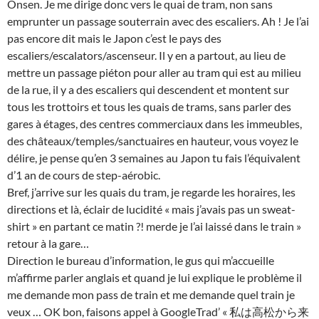
Onsen. Je me dirige donc vers le quai de tram, non sans
emprunter un passage souterrain avec des escaliers. Ah ! Je l’ai
pas encore dit mais le Japon c’est le pays des
escaliers/escalators/ascenseur. Il y en a partout, au lieu de
mettre un passage piéton pour aller au tram qui est au milieu
de la rue, il y a des escaliers qui descendent et montent sur
tous les trottoirs et tous les quais de trams, sans parler des
gares à étages, des centres commerciaux dans les immeubles,
des châteaux/temples/sanctuaires en hauteur, vous voyez le
délire, je pense qu’en 3 semaines au Japon tu fais l’équivalent
d’1 an de cours de step-aérobic.
Bref, j’arrive sur les quais du tram, je regarde les horaires, les
directions et là, éclair de lucidité « mais j’avais pas un sweat-
shirt » en partant ce matin ?! merde je l’ai laissé dans le train »
retour à la gare…
Direction le bureau d’information, le gus qui m’accueille
m’affirme parler anglais et quand je lui explique le problème il
me demande mon pass de train et me demande quel train je
veux … OK bon, faisons appel à GoogleTrad’ «
私は高松から来