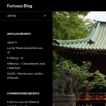
Recherche
Furiouss Blog
Aller
JAPON
au
contenu
ARTICLES RÉCENTS
Japon 5
Lac de Titisee et point de vue –
J2
Freiburg – J1
V4Bonus – C’est indécent, mais
c’était bien.
V4J20 – Dernier jour, Jardins
et Musée.
COMMENTAIRES RÉCENTS
Fred
dans
Lac de Titisee et