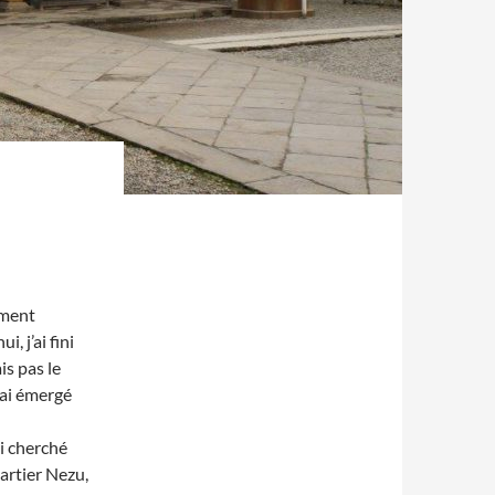
ement
, j’ai fini
s pas le
’ai émergé
ai cherché
uartier Nezu,