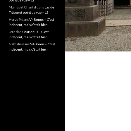
point de vue – J2
Mainguet Chantal
dans
Lac de
Titisee et point de vue – J2
Herve P
dans
V4Bonus – C’est
indécent, mais c’était bien.
Jere
dans
V4Bonus – C’est
indécent, mais c’était bien.
Nathalie
dans
V4Bonus – C’est
indécent, mais c’était bien.