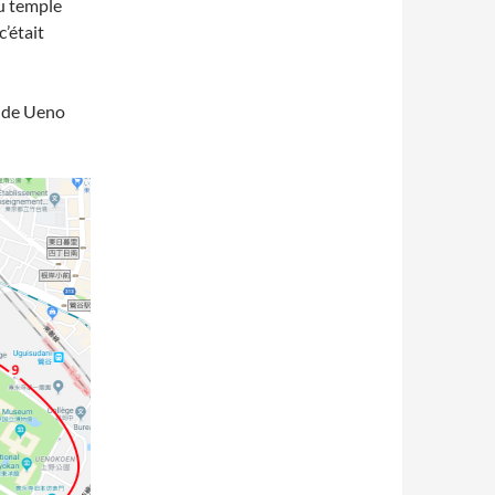
u temple
c’était
re de Ueno