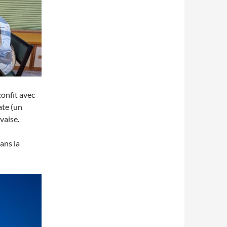
confit avec
ate (un
vaise.
ans la