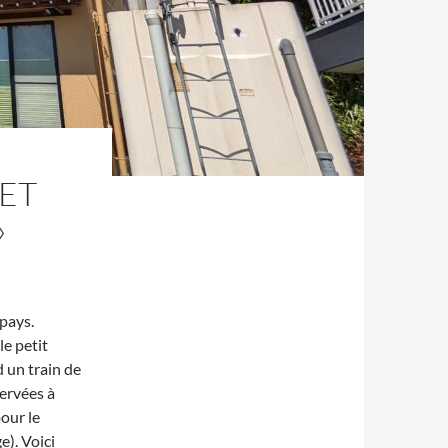
 ET
»
pays.
le petit
d un train de
ervées à
pour le
). Voici