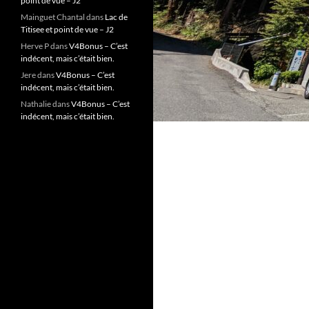
point de vue – J2
Mainguet Chantal
dans
Lac de
Titisee et point de vue – J2
Herve P
dans
V4Bonus – C’est
indécent, mais c’était bien.
Jere
dans
V4Bonus – C’est
indécent, mais c’était bien.
Nathalie
dans
V4Bonus – C’est
indécent, mais c’était bien.