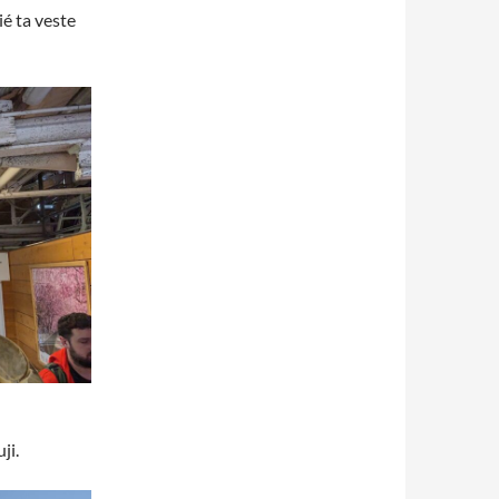
ié ta veste
ji.