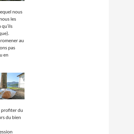
lequel nous
nous les
 qu’ils
que).
 promener au
ions pas
vu en
 profiter du
urs du bien
ression