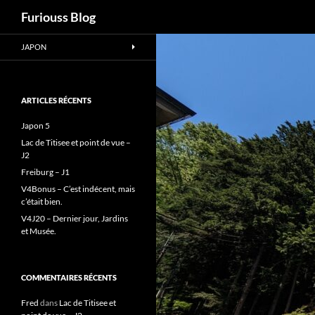
Recherche
Furiouss Blog
Aller
JAPON
au
contenu
ARTICLES RÉCENTS
Japon 5
Lac de Titisee et point de vue –
J2
Freiburg – J1
V4Bonus – C’est indécent, mais
c’était bien.
V4J20 – Dernier jour, Jardins
et Musée.
COMMENTAIRES RÉCENTS
Fred
dans
Lac de Titisee et